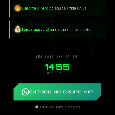
Suporte direto
da equipe Trade On Us
Bônus especial
para os primeiros a entrar
SUA VAGA EXPIRA EM:
14
55
:
MIN
SEG
ENTRAR NO GRUPO VIP
Grupo exclusivo e gratuito