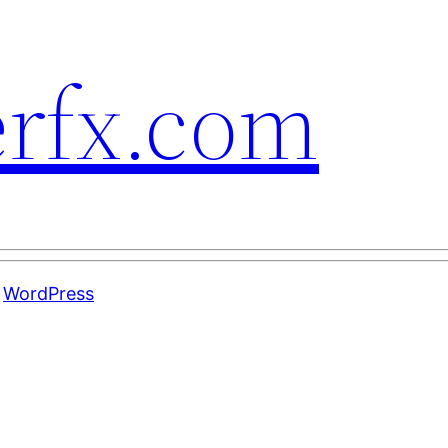
erfx.com
m
WordPress